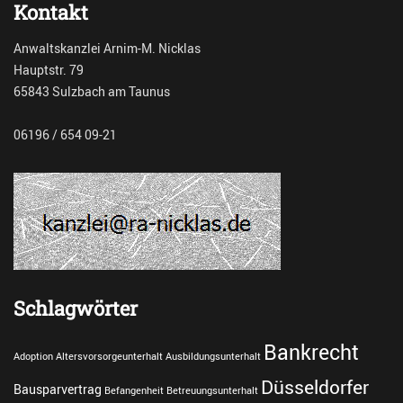
Kontakt
l
l
Anwaltskanzlei Arnim-M. Nicklas
e
Hauptstr. 79
s
Tags
65843 Sulzbach am Taunus
B
e
06196 / 654 09-21
e
i
n
f
l
u
s
s
u
Schlagwörter
n
g
Bankrecht
d
Adoption
Altersvorsorgeunterhalt
Ausbildungsunterhalt
u
Düsseldorfer
Bausparvertrag
Befangenheit
Betreuungsunterhalt
r