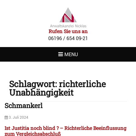
RECHTSANWAL
NICKLAS
Rufen Sie uns an
06196 / 654 09-21
MENU
Schlagwort:
richterliche
Unabhängigkeit
Schmankerl
Posted
3. Juli 2024
on
Ist Justitia noch blind ? – Richterliche Beeinflussung
zum Vergleichsabschluß