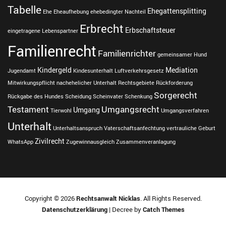
c
Tabelle
Ehegattensplitting
Ehe
Eheaufhebung
ehebedingter Nachteil
h
Erbrecht
R
Erbschaftsteuer
eingetragene Lebenspartner
i
Familienrecht
c
Familienrichter
gemeinsamer Hund
h
t
Kindergeld
Mediation
Jugendamt
Kindesunterhalt
Luftverkehrsgesetz
e
Mitwirkungspflicht
nachehelicher Unterhalt
Rechtsgebiete
Rückforderung
r
Sorgerecht
Rückgabe des Hundes
Scheidung
Scheinvater
Schenkung
,
Testament
Umgangsrecht
Umgang
r
Tierwohl
Umgangsverfahren
i
Unterhalt
Unterhaltsanspruch
Vaterschaftsanfechtung
vertrauliche Geburt
c
Zivilrecht
WhatsApp
Zugewinnausgleich
Zusammenveranlagung
h
t
e
r
l
i
Copyright © 2026
Rechtsanwalt Nicklas
. All Rights Reserved.
c
Datenschutzerklärung
| Decree by
Catch Themes
h