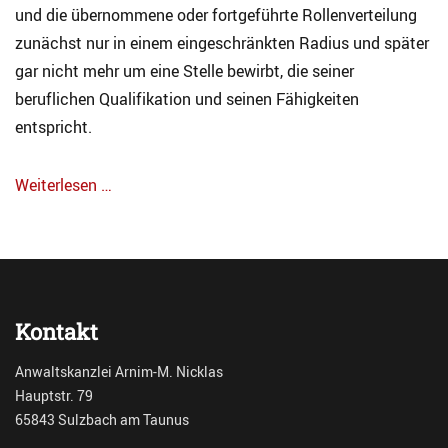
i
und die übernommene oder fortgeführte Rollenverteilung
n
e
d
zunächst nur in einem eingeschränkten Radius und später
n
l
gar nicht mehr um eine Stelle bewirbt, die seiner
r
i
e
beruflichen Qualifikation und seinen Fähigkeiten
c
c
h
entspricht.
h
h
t
a
Tags
n
Weiterlesen …
U
d
Categories
n
e
A
t
l
r
e
n
c
r
,
h
h
K
i
a
Kontakt
i
v
l
n
F
t
d
Anwaltskanzlei Arnim-M. Nicklas
a
e
Hauptstr. 79
m
r
65843 Sulzbach am Taunus
i
e
l