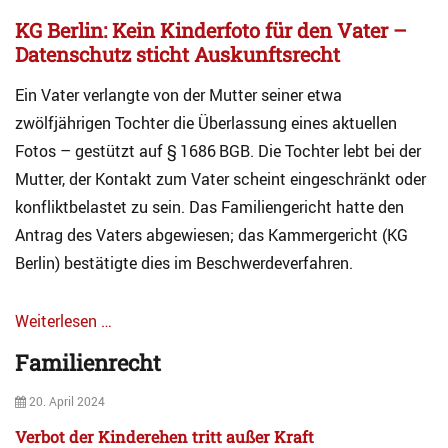
on
f
u
KG Berlin: Kein Kinderfoto für den Vater –
w
e
Datenschutz sticht Auskunftsrecht
a
l
n
l
Ein Vater verlangte von der Mutter seiner etwa
d
e
,
zwölfjährigen Tochter die Überlassung eines aktuellen
s
P
Tags
Fotos – gestützt auf § 1686 BGB. Die Tochter lebt bei der
r
f
Mutter, der Kontakt zum Vater scheint eingeschränkt oder
i
i
v
konfliktbelastet zu sein. Das Familiengericht hatte den
k
a
t
Antrag des Vaters abgewiesen; das Kammergericht (KG
t
i
Berlin) bestätigte dies im Beschwerdeverfahren.
e
v
A
e
l
E
Weiterlesen …
t
i
Categories
e
n
Familienrecht
A
r
k
k
s
ü
Posted
20. April 2024
t
s
n
on
u
i
Verbot der Kinderehen tritt außer Kraft
f