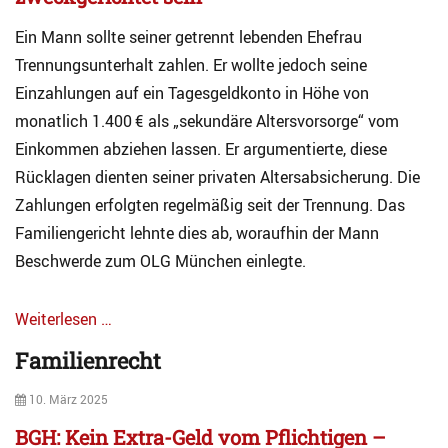
Ein Mann sollte seiner getrennt lebenden Ehefrau
Trennungsunterhalt zahlen. Er wollte jedoch seine
Einzahlungen auf ein Tagesgeldkonto in Höhe von
monatlich 1.400 € als „sekundäre Altersvorsorge“ vom
Einkommen abziehen lassen. Er argumentierte, diese
Rücklagen dienten seiner privaten Altersabsicherung. Die
Zahlungen erfolgten regelmäßig seit der Trennung. Das
Familiengericht lehnte dies ab, woraufhin der Mann
Beschwerde zum OLG München einlegte.
Weiterlesen …
Categories
Familienrecht
A
k
Posted
10. März 2025
t
on
u
BGH: Kein Extra-Geld vom Pflichtigen –