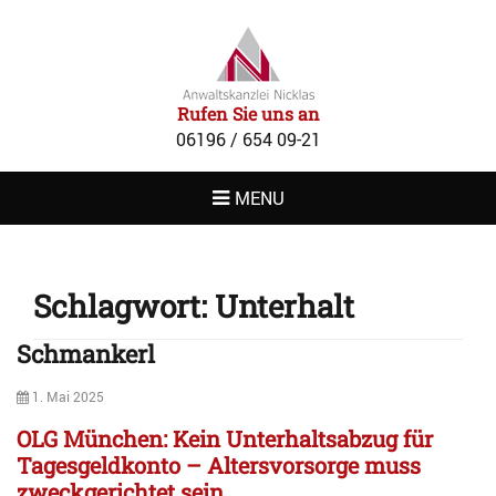
RECHTSANWAL
NICKLAS
Rufen Sie uns an
06196 / 654 09-21
MENU
Schlagwort:
Unterhalt
Schmankerl
Posted
1. Mai 2025
on
OLG München: Kein Unterhaltsabzug für
Tagesgeldkonto – Altersvorsorge muss
zweckgerichtet sein