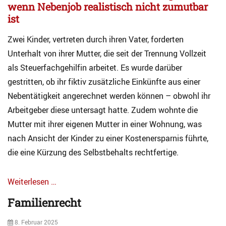
e
wenn Nebenjob realistisch nicht zumutbar
l
ist
l
e
Zwei Kinder, vertreten durch ihren Vater, forderten
s
Unterhalt von ihrer Mutter, die seit der Trennung Vollzeit
Tags
A
als Steuerfachgehilfin arbeitet. Es wurde darüber
l
gestritten, ob ihr fiktiv zusätzliche Einkünfte aus einer
t
Nebentätigkeit angerechnet werden können – obwohl ihr
e
r
Arbeitgeber diese untersagt hatte. Zudem wohnte die
s
Mutter mit ihrer eigenen Mutter in einer Wohnung, was
v
nach Ansicht der Kinder zu einer Kostenersparnis führte,
o
r
die eine Kürzung des Selbstbehalts rechtfertige.
s
o
r
Weiterlesen …
g
Categories
Familienrecht
e
A
a
k
Posted
8. Februar 2025
u
t