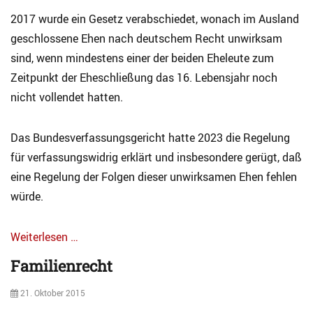
e
c
t
l
2017 wurde ein Gesetz verabschiedet, wonach im Ausland
h
e
l
e
geschlossene Ehen nach deutschem Recht unwirksam
,
e
r
N
sind, wenn mindestens einer der beiden Eheleute zum
s
u
e
Tags
Zeitpunkt der Eheschließung das 16. Lebensjahr noch
n
b
A
g
nicht vollendet hatten.
e
u
,
n
s
T
j
k
Das Bundesverfassungsgericht hatte 2023 die Regelung
a
o
u
g
für verfassungswidrig erklärt und insbesondere gerügt, daß
b
n
e
,
eine Regelung der Folgen dieser unwirksamen Ehen fehlen
f
s
U
t
würde.
g
n
,
e
t
D
l
e
Weiterlesen …
a
d
r
t
Categories
,
h
Familienrecht
e
A
U
a
n
k
n
l
Posted
21. Oktober 2015
s
t
t
t
on
c
u