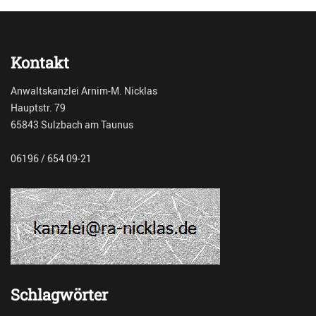
r
d
c
i
h
a
i
t
Kontakt
v
i
M
o
Anwaltskanzlei Arnim-M. Nicklas
e
n
Hauptstr. 79
d
65843 Sulzbach am Taunus
i
a
t
06196 / 654 09-21
i
o
n
Tags
M
e
d
i
a
Schlagwörter
t