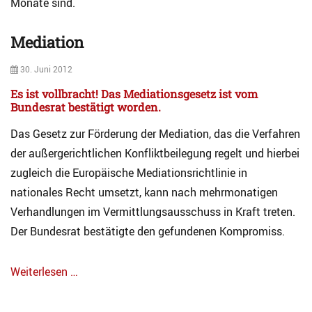
Monate sind.
Mediation
Categories
A
Posted
30. Juni 2012
r
on
c
Es ist vollbracht! Das Mediationsgesetz ist vom
h
Bundesrat bestätigt worden
.
i
v
Das Gesetz zur Förderung der Mediation, das die Verfahren
M
der außergerichtlichen Konfliktbeilegung regelt und hierbei
e
zugleich die Europäische Mediationsrichtlinie in
d
i
nationales Recht umsetzt, kann nach mehrmonatigen
a
Verhandlungen im Vermittlungsausschuss in Kraft treten.
t
Der Bundesrat bestätigte den gefundenen Kompromiss.
i
o
n
Weiterlesen …
Tags
Categories
M
A
e