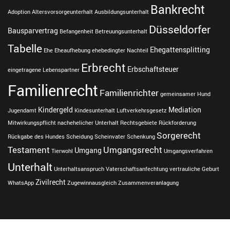
i
Bankrecht
o
Adoption
Altersvorsorgeunterhalt
Ausbildungsunterhalt
n
Düsseldorfer
Bausparvertrag
Befangenheit
Betreuungsunterhalt
,
M
Tabelle
Ehegattensplitting
Ehe
Eheaufhebung
ehebedingter Nachteil
e
Erbrecht
d
Erbschaftsteuer
eingetragene Lebenspartner
i
Familienrecht
a
Familienrichter
gemeinsamer Hund
t
i
Kindergeld
Mediation
Jugendamt
Kindesunterhalt
Luftverkehrsgesetz
o
Mitwirkungspflicht
nachehelicher Unterhalt
Rechtsgebiete
Rückforderung
n
Sorgerecht
Rückgabe des Hundes
Scheidung
Scheinvater
Schenkung
s
Testament
Umgangsrecht
Umgang
g
Tierwohl
Umgangsverfahren
e
Unterhalt
Unterhaltsanspruch
Vaterschaftsanfechtung
vertrauliche Geburt
s
Zivilrecht
WhatsApp
Zugewinnausgleich
Zusammenveranlagung
e
t
z