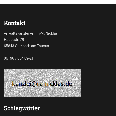
r
d
c
i
h
a
i
t
Kontakt
v
i
M
o
Anwaltskanzlei Arnim-M. Nicklas
e
n
Hauptstr. 79
d
65843 Sulzbach am Taunus
i
a
t
06196 / 654 09-21
i
o
n
Tags
M
e
d
i
a
Schlagwörter
t