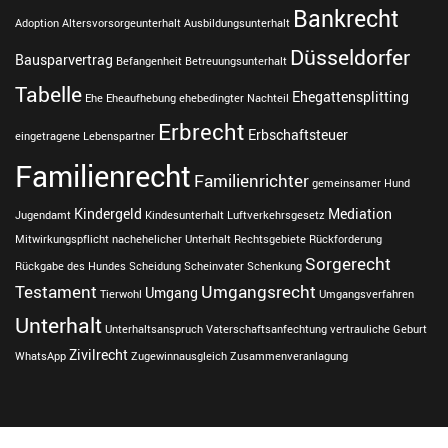
i
Bankrecht
o
Adoption
Altersvorsorgeunterhalt
Ausbildungsunterhalt
n
Düsseldorfer
Bausparvertrag
Befangenheit
Betreuungsunterhalt
,
M
Tabelle
Ehegattensplitting
Ehe
Eheaufhebung
ehebedingter Nachteil
e
Erbrecht
d
Erbschaftsteuer
eingetragene Lebenspartner
i
Familienrecht
a
Familienrichter
gemeinsamer Hund
t
i
Kindergeld
Mediation
Jugendamt
Kindesunterhalt
Luftverkehrsgesetz
o
Mitwirkungspflicht
nachehelicher Unterhalt
Rechtsgebiete
Rückforderung
n
Sorgerecht
Rückgabe des Hundes
Scheidung
Scheinvater
Schenkung
s
Testament
Umgangsrecht
Umgang
g
Tierwohl
Umgangsverfahren
e
Unterhalt
Unterhaltsanspruch
Vaterschaftsanfechtung
vertrauliche Geburt
s
Zivilrecht
WhatsApp
Zugewinnausgleich
Zusammenveranlagung
e
t
z