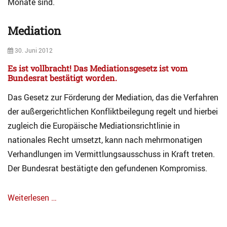
Monate sind.
Mediation
Categories
A
Posted
30. Juni 2012
r
on
c
Es ist vollbracht! Das Mediationsgesetz ist vom
h
Bundesrat bestätigt worden
.
i
v
Das Gesetz zur Förderung der Mediation, das die Verfahren
M
der außergerichtlichen Konfliktbeilegung regelt und hierbei
e
zugleich die Europäische Mediationsrichtlinie in
d
i
nationales Recht umsetzt, kann nach mehrmonatigen
a
Verhandlungen im Vermittlungsausschuss in Kraft treten.
t
Der Bundesrat bestätigte den gefundenen Kompromiss.
i
o
n
Weiterlesen …
Tags
Categories
M
A
e