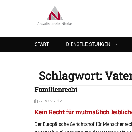
RECHTSANWAL
Primary
START
DIENSTLEISTUNGEN
menu
Schlagwort:
Vate
Familienrecht
Posted
22. März 2012
on
Kein Recht für mutmaßlich leiblich
Der Europäische Gerichtshof für Menschenrech