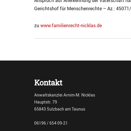
Anspruch auf Anerkennung der Vaterschaft hat
Gerichtshof für Menschenrechte – Az.: 45071/0
zu
www.familienrecht-nicklas.de
Categories
A
r
c
h
Kontakt
i
v
F
Anwaltskanzlei Arnim-M. Nicklas
a
Hauptstr. 79
m
65843 Sulzbach am Taunus
i
l
06196 / 654 09-21
i
e