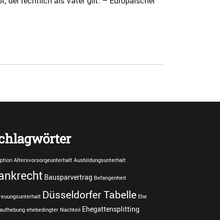
er rechtlich als Vater gilt. – Europäischer
chlagwörter
ption
Altersvorsorgeunterhalt
Ausbildungsunterhalt
ankrecht
Bausparvertrag
Befangenheit
Düsseldorfer Tabelle
reuungsunterhalt
Ehe
Ehegattensplitting
aufhebung
ehebedingter Nachteil