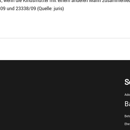
, wenn die Kindsmutter mit einem anderen Mann zusammenlebt, d
9 und 23338/09 (Quelle: juris)
S
Ado
B
Bet
Ehe