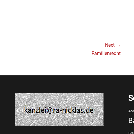
Next →
Next
Familienrecht
post:
S
Ado
B
Bet