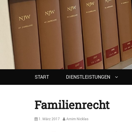
Primary
START
DIENSTLEISTUNGEN
menu
Familienrecht
Posted
Author
1. März 2017
Arnim Nicklas
on