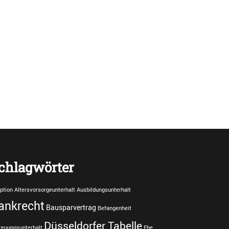
chlagwörter
ption
Altersvorsorgeunterhalt
Ausbildungsunterhalt
ankrecht
Bausparvertrag
Befangenheit
Düsseldorfer Tabelle
reuungsunterhalt
Ehe