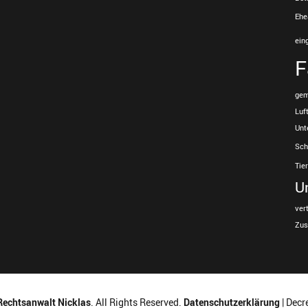
Ehe
ein
F
gem
Luf
Unt
Sch
Tie
U
ver
Zus
Rechtsanwalt Nicklas
. All Rights Reserved.
Datenschutzerklärung
| Decr