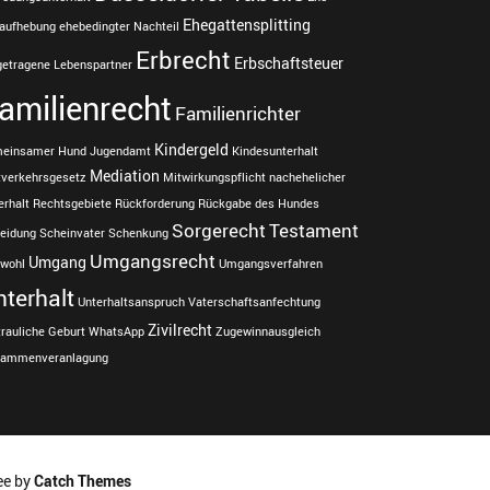
Ehegattensplitting
aufhebung
ehebedingter Nachteil
Erbrecht
Erbschaftsteuer
getragene Lebenspartner
amilienrecht
Familienrichter
Kindergeld
einsamer Hund
Jugendamt
Kindesunterhalt
Mediation
tverkehrsgesetz
Mitwirkungspflicht
nachehelicher
erhalt
Rechtsgebiete
Rückforderung
Rückgabe des Hundes
Sorgerecht
Testament
eidung
Scheinvater
Schenkung
Umgangsrecht
Umgang
rwohl
Umgangsverfahren
nterhalt
Unterhaltsanspruch
Vaterschaftsanfechtung
Zivilrecht
trauliche Geburt
WhatsApp
Zugewinnausgleich
ammenveranlagung
ee by
Catch Themes