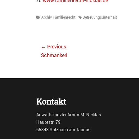
zu
www.familienrecht-nicklas.de
Categories
Tags
Archiv Familienrecht
Betreuungsunterhalt
Beitragsnavigation
← Previous
Previous
Schmankerl
post:
Kontakt
Anwaltskanzlei Arnim-M. Nicklas
Hauptstr. 79
65843 Sulzbach am Taunus