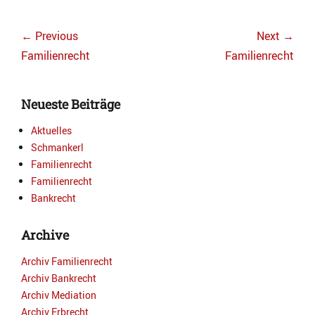
Beitragsnavigation
← Previous
Next →
Previous
Next
Familienrecht
Familienrecht
post:
post:
Neueste Beiträge
Aktuelles
Schmankerl
Familienrecht
Familienrecht
Bankrecht
Archive
Archiv Familienrecht
Archiv Bankrecht
Archiv Mediation
Archiv Erbrecht