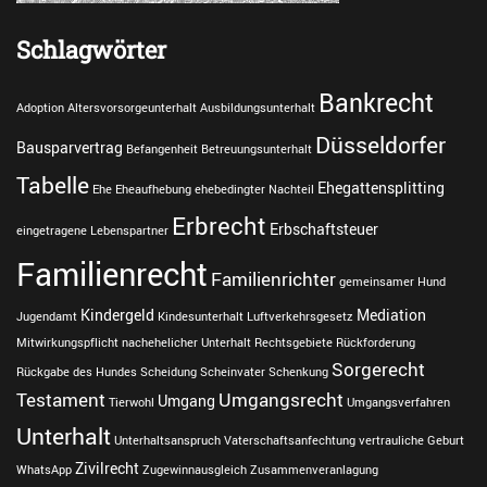
Schlagwörter
Bankrecht
Adoption
Altersvorsorgeunterhalt
Ausbildungsunterhalt
Düsseldorfer
Bausparvertrag
Befangenheit
Betreuungsunterhalt
Tabelle
Ehegattensplitting
Ehe
Eheaufhebung
ehebedingter Nachteil
Erbrecht
Erbschaftsteuer
eingetragene Lebenspartner
Familienrecht
Familienrichter
gemeinsamer Hund
Kindergeld
Mediation
Jugendamt
Kindesunterhalt
Luftverkehrsgesetz
Mitwirkungspflicht
nachehelicher Unterhalt
Rechtsgebiete
Rückforderung
Sorgerecht
Rückgabe des Hundes
Scheidung
Scheinvater
Schenkung
Testament
Umgangsrecht
Umgang
Tierwohl
Umgangsverfahren
Unterhalt
Unterhaltsanspruch
Vaterschaftsanfechtung
vertrauliche Geburt
Zivilrecht
WhatsApp
Zugewinnausgleich
Zusammenveranlagung