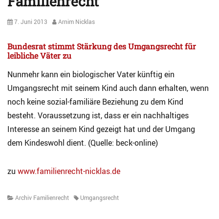
Familienrecht
Posted
Author
7. Juni 2013
Arnim Nicklas
on
Bundesrat stimmt Stärkung des Umgangsrecht für
leibliche Väter zu
Nunmehr kann ein biologischer Vater künftig ein
Umgangsrecht mit seinem Kind auch dann erhalten, wenn
noch keine sozial-familiäre Beziehung zu dem Kind
besteht. Voraussetzung ist, dass er ein nachhaltiges
Interesse an seinem Kind gezeigt hat und der Umgang
dem Kindeswohl dient. (Quelle: beck-online)
zu
www.familienrecht-nicklas.de
Categories
Tags
Archiv Familienrecht
Umgangsrecht