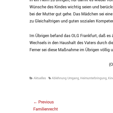
Wünsche des Kindes wichtig seien und berück
bei der Mutter gut gehe. Das Mädchen sei eine
zu Gleichaltrigen und guten sozialen Kompete
Im Übrigen befand das OLG Frankfurt, daß es ä
Wechsels in den Haushalt des Vaters durch di
Ferner sei diese Maßnahme im Übrigen völlig 
(O
Categories
Tags
Aktuelles
Ablehnung Umgang
,
Heimunterbringung
,
Kin
Beitragsnavigation
← Previous
Previous
Familienrecht