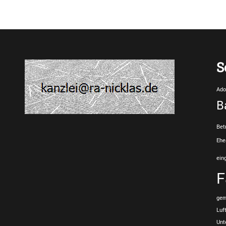
post:
S
Ado
B
Bet
Ehe
ein
F
gem
Luf
Unt