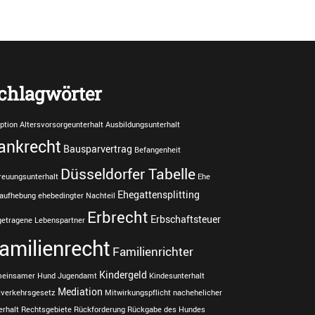
chlagwörter
ption
Altersvorsorgeunterhalt
Ausbildungsunterhalt
ankrecht
Bausparvertrag
Befangenheit
Düsseldorfer Tabelle
reuungsunterhalt
Ehe
Ehegattensplitting
aufhebung
ehebedingter Nachteil
Erbrecht
Erbschaftsteuer
getragene Lebenspartner
amilienrecht
Familienrichter
Kindergeld
einsamer Hund
Jugendamt
Kindesunterhalt
Mediation
tverkehrsgesetz
Mitwirkungspflicht
nachehelicher
erhalt
Rechtsgebiete
Rückforderung
Rückgabe des Hundes