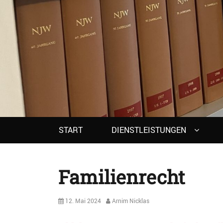
Primary
START
DIENSTLEISTUNGEN
menu
Familienrecht
Posted
Author
12. Mai 2024
Arnim Nicklas
on