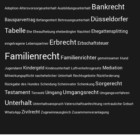
Bankrecht
Adoption
Altersvorsorgeunterhalt
Ausbildungsunterhalt
Düsseldorfer
Bausparvertrag
Befangenheit
Betreuungsunterhalt
Tabelle
Ehegattensplitting
Ehe
Eheaufhebung
ehebedingter Nachteil
Erbrecht
Erbschaftsteuer
eingetragene Lebenspartner
Familienrecht
Familienrichter
gemeinsamer Hund
Kindergeld
Mediation
Jugendamt
Kindesunterhalt
Luftverkehrsgesetz
Mitwirkungspflicht
nachehelicher Unterhalt
Rechtsgebiete
Rückforderung
Sorgerecht
Rückgabe des Hundes
Scheidung
Scheinvater
Schenkung
Testament
Umgangsrecht
Umgang
Tierwohl
Umgangsverfahren
Unterhalt
Unterhaltsanspruch
Vaterschaftsanfechtung
vertrauliche Geburt
Zivilrecht
WhatsApp
Zugewinnausgleich
Zusammenveranlagung