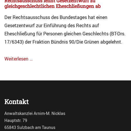
Rechtsausschuss lehnt Gesetzentwurf zu
gleichgeschlechtlichen Eheschließungen ab
Der Rechtsausschuss des Bundestages hat einen
Gesetzentwurf zur Einführung des Rechts auf
Eheschließung für Personen gleichen Geschlechts (BT-Drs.
17/6343) der Fraktion Bündnis 90/Die Grünen abgelehnt.
Weiterlesen …
Categories
A
r
c
h
i
Kontakt
v
F
Anwaltskanzlei Arnim-M. Nicklas
a
Hauptstr. 79
m
65843 Sulzbach am Taunus
i