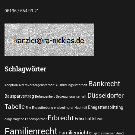
l
i
06196 / 654 09-21
e
n
r
e
c
h
t
Tags
g
Schlagwörter
l
e
Bankrecht
i
Adoption
Altersvorsorgeunterhalt
Ausbildungsunterhalt
c
Düsseldorfer
Bausparvertrag
Befangenheit
Betreuungsunterhalt
h
g
Tabelle
Ehegattensplitting
Ehe
Eheaufhebung
ehebedingter Nachteil
e
Erbrecht
s
Erbschaftsteuer
eingetragene Lebenspartner
c
Familienrecht
h
Familienrichter
gemeinsamer Hund