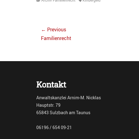
Archiv Familienrecht
Kindergeld
Beitragsnavigation
← Previous
Previous
Familienrecht
post:
Kontakt
Anwaltskanzlei Arnim-M. Nicklas
Hauptstr. 79
65843 Sulzbach am Taunus
06196 / 654 09-21