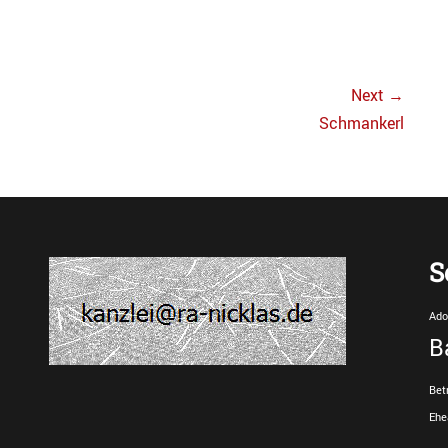
Next →
Next
Schmankerl
post:
S
Ado
B
Bet
Ehe