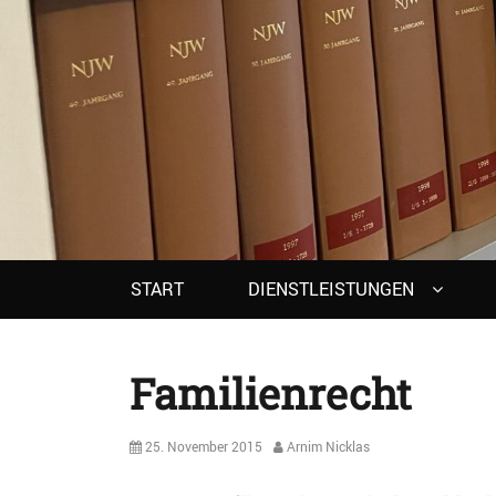
Primary
START
DIENSTLEISTUNGEN
menu
Familienrecht
Posted
Author
25. November 2015
Arnim Nicklas
on