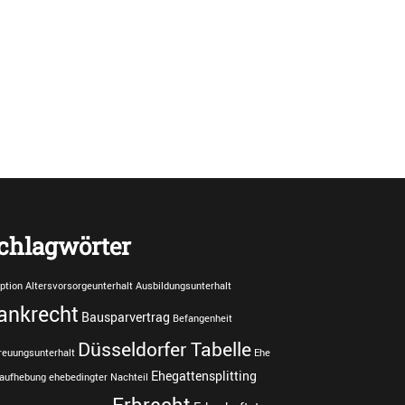
chlagwörter
ption
Altersvorsorgeunterhalt
Ausbildungsunterhalt
ankrecht
Bausparvertrag
Befangenheit
Düsseldorfer Tabelle
reuungsunterhalt
Ehe
Ehegattensplitting
aufhebung
ehebedingter Nachteil
Erbrecht