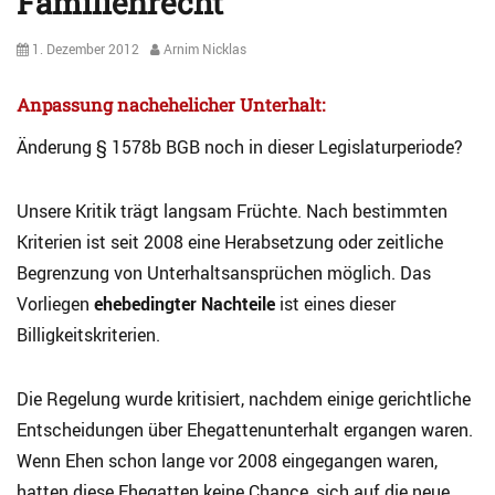
Familienrecht
Posted
Author
1. Dezember 2012
Arnim Nicklas
on
Anpassung nachehelicher Unterhalt:
Änderung § 1578b BGB noch in dieser Legislaturperiode?
Unsere Kritik trägt langsam Früchte. Nach bestimmten
Kriterien ist seit 2008 eine Herabsetzung oder zeitliche
Begrenzung von Unterhaltsansprüchen möglich. Das
Vorliegen
ehebedingter Nachteile
ist eines dieser
Billigkeitskriterien.
Die Regelung wurde kritisiert, nachdem einige gerichtliche
Entscheidungen über Ehegattenunterhalt ergangen waren.
Wenn Ehen schon lange vor 2008 eingegangen waren,
hatten diese Ehegatten keine Chance, sich auf die neue