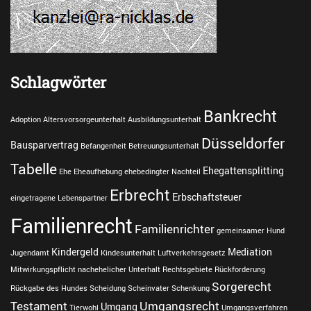
Schlagwörter
Bankrecht
Adoption
Altersvorsorgeunterhalt
Ausbildungsunterhalt
Düsseldorfer
Bausparvertrag
Befangenheit
Betreuungsunterhalt
Tabelle
Ehegattensplitting
Ehe
Eheaufhebung
ehebedingter Nachteil
Erbrecht
Erbschaftsteuer
eingetragene Lebenspartner
Familienrecht
Familienrichter
gemeinsamer Hund
Kindergeld
Mediation
Jugendamt
Kindesunterhalt
Luftverkehrsgesetz
Mitwirkungspflicht
nachehelicher Unterhalt
Rechtsgebiete
Rückforderung
Sorgerecht
Rückgabe des Hundes
Scheidung
Scheinvater
Schenkung
Testament
Umgangsrecht
Umgang
Tierwohl
Umgangsverfahren