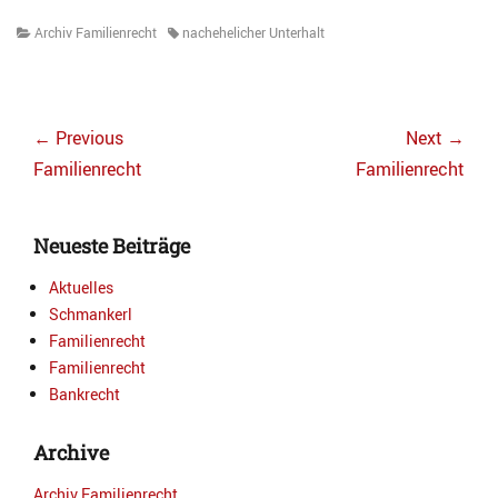
Categories
Tags
Archiv Familienrecht
nachehelicher Unterhalt
Beitragsnavigation
← Previous
Next →
Previous
Next
Familienrecht
Familienrecht
post:
post:
Neueste Beiträge
Aktuelles
Schmankerl
Familienrecht
Familienrecht
Bankrecht
Archive
Archiv Familienrecht