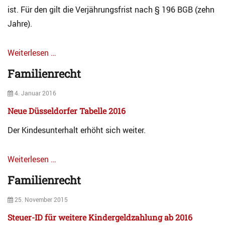
i
ist. Für den gilt die Verjährungsfrist nach § 196 BGB (zehn
e
Jahre).
n
r
e
Weiterlesen …
c
Categories
h
Familienrecht
A
t
r
Tags
Posted
4. Januar 2016
c
B
on
h
Neue Düsseldorfer Tabelle 2016
e
i
t
v
Der Kindesunterhalt erhöht sich weiter.
r
F
e
a
u
Weiterlesen …
m
u
i
Categories
n
Familienrecht
l
A
g
i
r
s
Posted
25. November 2015
e
c
u
on
n
h
n
Steuer-ID für weitere Kindergeldzahlung ab 2016
r
i