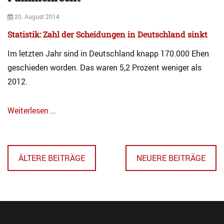
T
c
r
a
h
Posted
20. August 2014
c
b
t
on
h
e
Statistik: Zahl der Scheidungen in Deutschland sinkt
Tags
i
l
A
v
Im letzten Jahr sind in Deutschland knapp 170.000 Ehen
l
d
F
e
geschieden worden. Das waren 5,2 Prozent weniger als
o
a
p
2012.
m
t
i
i
l
Weiterlesen …
o
i
n
Categories
e
A
Beitragsnavigation
n
r
r
c
e
ÄLTERE BEITRÄGE
NEUERE BEITRÄGE
h
c
i
h
v
t
F
Tags
a
S
m
c