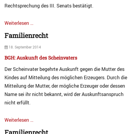
i
r
t
Rechtsprechung des III. Senats bestätigt.
e
h
n
a
r
Weiterlesen …
l
e
t
Categories
Familienrecht
c
A
h
r
Posted
t
18. September 2014
c
Tags
on
h
BGH: Auskunft des Scheinvaters
D
i
ü
v
Der Scheinvater begehrte Auskunft gegen die Mutter des
s
F
Kindes auf Mitteilung des möglichen Erzeugers. Durch die
s
a
e
Mitteilung der Mutter, der mögliche Erzeuger oder dessen
m
l
i
Name sei ihr nicht bekannt, wird der Auskunftsanspruch
d
l
nicht erfüllt.
o
i
r
e
f
n
Weiterlesen …
e
r
Categories
r
Familienrecht
e
A