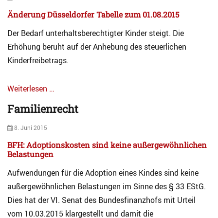
c
e
on
h
c
Änderung Düsseldorfer Tabelle zum 01.08.2015
i
h
v
t
Der Bedarf unterhaltsberechtigter Kinder steigt. Die
Tags
F
Erhöhung beruht auf der Anhebung des steuerlichen
a
M
Kinderfreibetrags.
m
i
i
t
l
w
Weiterlesen …
i
i
Categories
e
r
Familienrecht
A
n
k
r
r
u
Posted
8. Juni 2015
c
e
n
on
h
c
BFH: Adoptionskosten sind keine außergewöhnlichen
g
i
Belastungen
h
s
v
t
p
Aufwendungen für die Adoption eines Kindes sind keine
F
Tags
f
a
U
l
außergewöhnlichen Belastungen im Sinne des § 33 EStG.
m
n
i
Dies hat der VI. Senat des Bundesfinanzhofs mit Urteil
i
t
c
vom 10.03.2015 klargestellt und damit die
l
e
h