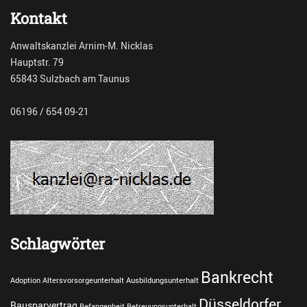
i
h
Kontakt
l
e
i
i
Anwaltskanzlei Arnim-M. Nicklas
e
n
Hauptstr. 79
n
v
r
65843 Sulzbach am Taunus
a
e
t
c
e
06196 / 654 09-21
h
r
t
Tags
S
c
h
e
i
d
Schlagwörter
u
n
Bankrecht
g
Adoption
Altersvorsorgeunterhalt
Ausbildungsunterhalt
Düsseldorfer
Bausparvertrag
Befangenheit
Betreuungsunterhalt