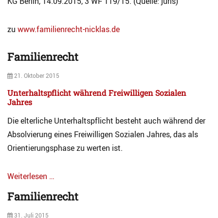
KG Berlin, 14.09.2015, 3 WF 119/15. (Quelle: juris)
h
d
e
e
o
n
n
r
r
zu
www.familienrecht-nicklas.de
k
f
e
u
e
c
Familienrecht
Categories
n
r
h
A
g
T
t
Posted
21. Oktober 2015
r
a
Tags
on
c
b
K
Unterhaltspflicht während Freiwilligen Sozialen
h
e
i
Jahres
i
l
n
v
l
d
Die elterliche Unterhaltspflicht besteht auch während der
F
e
e
Absolvierung eines Freiwilligen Sozialen Jahres, das als
a
r
Orientierungsphase zu werten ist.
m
g
i
e
l
l
Weiterlesen …
i
d
Categories
e
Familienrecht
A
n
r
r
Posted
31. Juli 2015