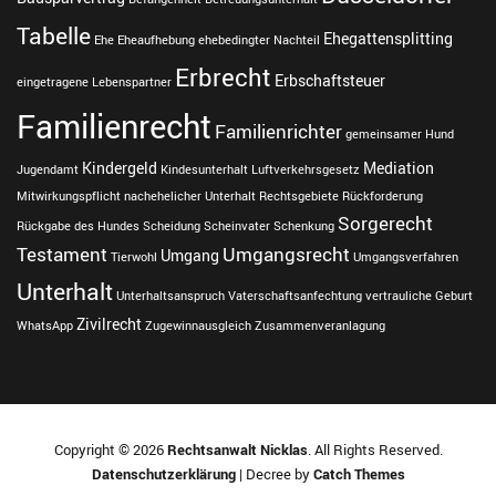
Tabelle
Ehegattensplitting
Ehe
Eheaufhebung
ehebedingter Nachteil
Erbrecht
Erbschaftsteuer
eingetragene Lebenspartner
Familienrecht
Familienrichter
gemeinsamer Hund
Kindergeld
Mediation
Jugendamt
Kindesunterhalt
Luftverkehrsgesetz
Mitwirkungspflicht
nachehelicher Unterhalt
Rechtsgebiete
Rückforderung
Sorgerecht
Rückgabe des Hundes
Scheidung
Scheinvater
Schenkung
Testament
Umgangsrecht
Umgang
Tierwohl
Umgangsverfahren
Unterhalt
Unterhaltsanspruch
Vaterschaftsanfechtung
vertrauliche Geburt
Zivilrecht
WhatsApp
Zugewinnausgleich
Zusammenveranlagung
Copyright © 2026
Rechtsanwalt Nicklas
. All Rights Reserved.
Datenschutzerklärung
| Decree by
Catch Themes