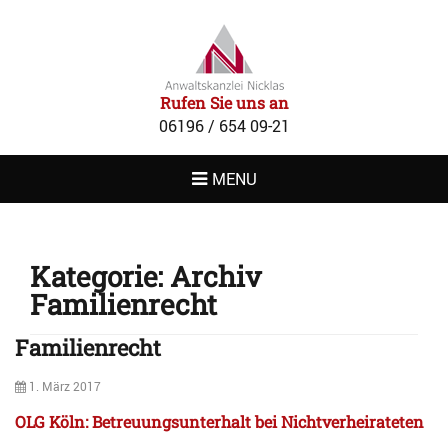
RECHTSANWAL
NICKLAS
Rufen Sie uns an
06196 / 654 09-21
MENU
Kategorie:
Archiv
Familienrecht
Familienrecht
Posted
1. März 2017
on
OLG Köln: Betreuungsunterhalt bei Nichtverheirateten