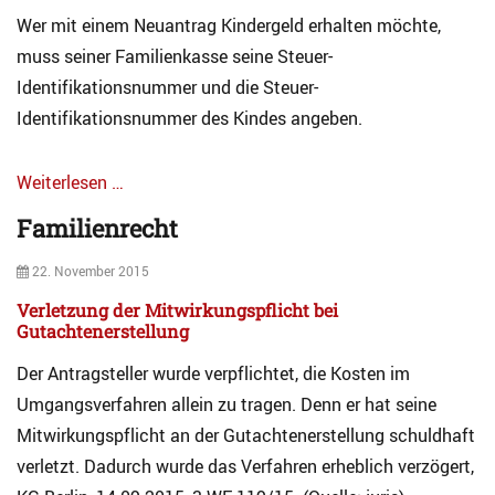
t
e
v
Wer mit einem Neuantrag Kindergeld erhalten möchte,
e
c
F
r
muss seiner Familienkasse seine Steuer-
h
a
h
Identifikationsnummer und die Steuer-
t
m
a
Tags
i
Identifikationsnummer des Kindes angeben.
l
R
l
t
ü
i
Weiterlesen …
c
e
k
n
Categories
Familienrecht
f
r
A
o
e
r
Posted
22. November 2015
r
c
c
on
d
h
h
Verletzung der Mitwirkungspflicht bei
e
t
i
Gutachtenerstellung
r
Tags
v
u
D
Der Antragsteller wurde verpflichtet, die Kosten im
F
n
ü
a
Umgangsverfahren allein zu tragen. Denn er hat seine
g
s
m
Mitwirkungspflicht an der Gutachtenerstellung schuldhaft
,
s
i
S
e
verletzt. Dadurch wurde das Verfahren erheblich verzögert,
l
c
l
i