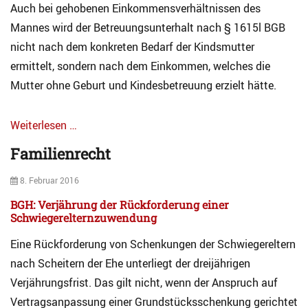
Auch bei gehobenen Einkommensverhältnissen des
Mannes wird der Betreuungsunterhalt nach § 1615l BGB
nicht nach dem konkreten Bedarf der Kindsmutter
ermittelt, sondern nach dem Einkommen, welches die
Mutter ohne Geburt und Kindesbetreuung erzielt hätte.
Weiterlesen …
Categories
Familienrecht
A
r
Posted
8. Februar 2016
c
on
h
BGH: Verjährung der Rückforderung einer
i
Schwiegerelternzuwendung
v
Eine Rückforderung von Schenkungen der Schwiegereltern
F
a
nach Scheitern der Ehe unterliegt der dreijährigen
m
Verjährungsfrist. Das gilt nicht, wenn der Anspruch auf
i
Vertragsanpassung einer Grundstücksschenkung gerichtet
l